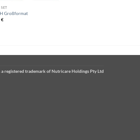
 SET
H Großformat
6
€
 a registered trademark of Nutricare Holdings Pty Ltd