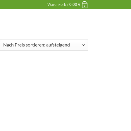
Warenkorb /
0.00
€
0
ch
is
tiert:
fsteigend