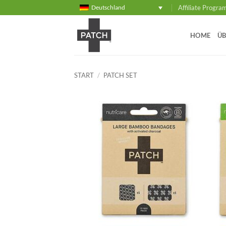
Zum
Affiliate Progr
Deutschland
Inhalt
springen
HOME
ÜB
START
/
PATCH SET